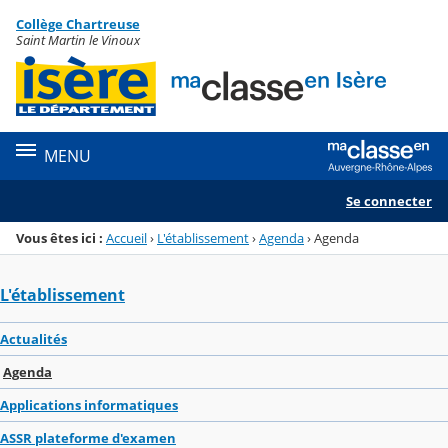
Panneau de gestion des cookies
Collège Chartreuse
Menu de la rubrique
Contenu
Saint Martin le Vinoux
MENU
Se connecter
Vous êtes ici :
Accueil
›
L'établissement
›
Agenda
›
Agenda
L'établissement
Actualités
Agenda
Applications informatiques
ASSR plateforme d'examen