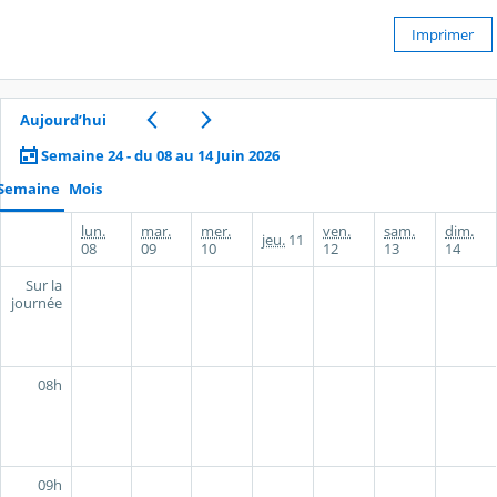
Imprimer
Aujourd’hui
Semaine 24 - du 08 au 14 Juin 2026
Semaine
Mois
lun.
mar.
mer.
ven.
sam.
dim.
jeu.
11
08
09
10
12
13
14
Sur la
journée
08h
09h