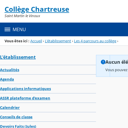
Panneau de gestion des cookies
Collège Chartreuse
Menu de la rubrique
Contenu
Saint Martin le Vinoux
MENU
Vous êtes ici :
Accueil
›
L'établissement
›
Les 4 parcours au collège
›
L'établissement
Aucun élém
Actualités
Vous pouvez 
Agenda
Applications informatiques
ASSR plateforme d'examen
Calendrier
Conseils de classe
Devoirs Faits (Jules)