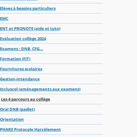
Elèves à besoins particuliers
EMC
ENT et PRONOTE (aide et tuto)
Evaluation collège 2024
Examens : DNB, CFG...
Formation (FIT)
Fournitures scolaires
Gestion-intendance
Incluscol (aménagements aux examens)
Les 4 parcours au collège
Oral DNB (padlet)
Orientation
PHARE Protocole Harcèlement