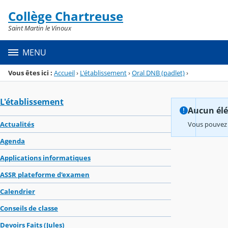
Panneau de gestion des cookies
Collège Chartreuse
Menu de la rubrique
Contenu
Saint Martin le Vinoux
MENU
Vous êtes ici :
Accueil
›
L'établissement
›
Oral DNB (padlet)
›
L'établissement
Aucun élém
Actualités
Vous pouvez 
Agenda
Applications informatiques
ASSR plateforme d'examen
Calendrier
Conseils de classe
Devoirs Faits (Jules)