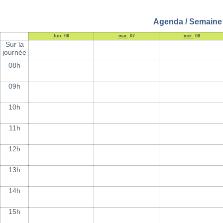
Agenda / Semaine 
lun.
06
mar.
07
mer.
08
Sur la
journée
08h
09h
10h
11h
12h
13h
14h
15h