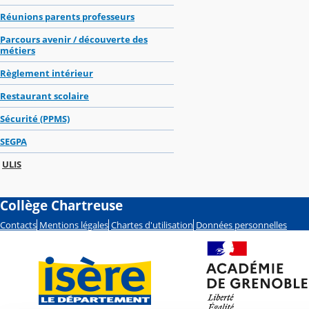
Réunions parents professeurs
Parcours avenir / découverte des
métiers
Règlement intérieur
Restaurant scolaire
Sécurité (PPMS)
SEGPA
ULIS
Collège Chartreuse
Contacts
Mentions légales
Chartes d'utilisation
Données personnelles