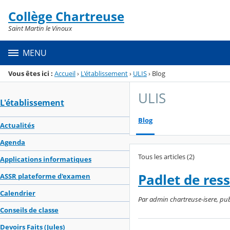
Panneau de gestion des cookies
Collège Chartreuse
Menu de la rubrique
Contenu
Saint Martin le Vinoux
MENU
Vous êtes ici :
Accueil
›
L'établissement
›
ULIS
›
Blog
ULIS
L'établissement
Blog
Actualités
Agenda
Tous les articles (2)
Applications informatiques
Padlet de res
ASSR plateforme d'examen
Calendrier
Par admin chartreuse-isere, pub
Conseils de classe
Devoirs Faits (Jules)