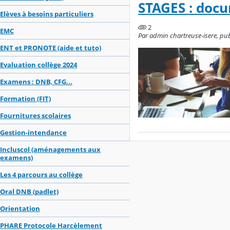
STAGES : docu
Elèves à besoins particuliers
2
EMC
Par admin chartreuse-isere, publ
ENT et PRONOTE (aide et tuto)
Evaluation collège 2024
Examens : DNB, CFG...
Formation (FIT)
Fournitures scolaires
Gestion-intendance
Incluscol (aménagements aux
examens)
Les 4 parcours au collège
Oral DNB (padlet)
Orientation
PHARE Protocole Harcèlement