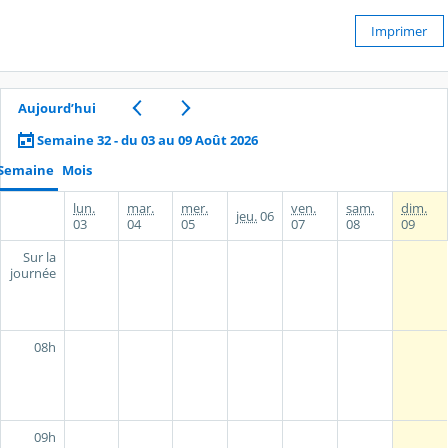
Imprimer
Aujourd’hui
Semaine 32 - du 03 au 09 Août 2026
Semaine
Mois
lun.
mar.
mer.
ven.
sam.
dim.
jeu.
06
03
04
05
07
08
09
Sur la
journée
08h
09h