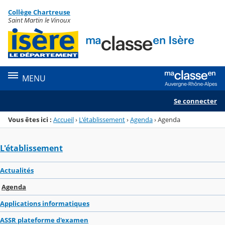
Panneau de gestion des cookies
Collège Chartreuse
Menu de la rubrique
Contenu
Saint Martin le Vinoux
MENU
Se connecter
Vous êtes ici :
Accueil
›
L'établissement
›
Agenda
›
Agenda
L'établissement
Actualités
Agenda
Applications informatiques
ASSR plateforme d'examen