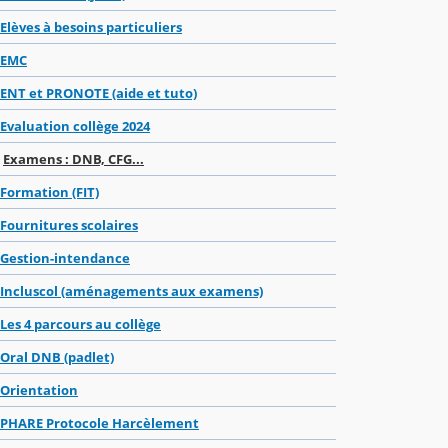
Elèves à besoins particuliers
EMC
ENT et PRONOTE (aide et tuto)
Evaluation collège 2024
Examens : DNB, CFG...
Formation (FIT)
Fournitures scolaires
Gestion-intendance
Incluscol (aménagements aux examens)
Les 4 parcours au collège
Oral DNB (padlet)
Orientation
PHARE Protocole Harcèlement