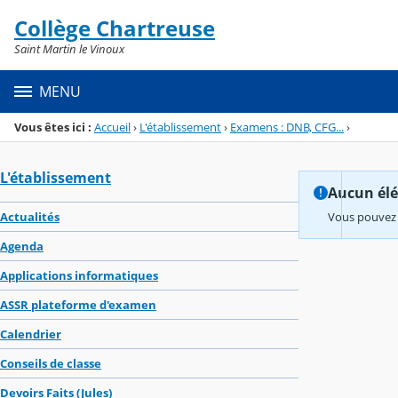
Panneau de gestion des cookies
Collège Chartreuse
Menu de la rubrique
Contenu
Saint Martin le Vinoux
MENU
Vous êtes ici :
Accueil
›
L'établissement
›
Examens : DNB, CFG...
›
L'établissement
Aucun élém
Actualités
Vous pouvez 
Agenda
Applications informatiques
ASSR plateforme d'examen
Calendrier
Conseils de classe
Devoirs Faits (Jules)