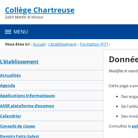
Panneau de gestion des cookies
Collège Chartreuse
Menu de la rubrique
Contenu
Saint Martin le Vinoux
MENU
Vous êtes ici :
Accueil
›
L'établissement
›
Formation (FIT)
›
Donnée
L'établissement
Modifiée le mard
Actualités
Agenda
Cette page a pou
Applications informatiques
Des enga
ASSR plateforme d'examen
De l'util
Calendrier
Des modal
Consultez la
po
Conseils de classe
Devoirs Faits (Jules)