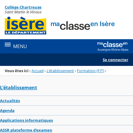
Panneau de gestion des cookies
Collège Chartreuse
Menu de la rubrique
Contenu
Saint Martin le Vinoux
MENU
Se connecter
Vous êtes ici :
Accueil
›
L'établissement
›
Formation (FIT)
›
L'établissement
Actualités
Agenda
Applications informatiques
ASSR plateforme d'examen