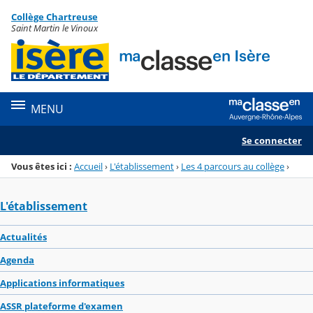
Panneau de gestion des cookies
Collège Chartreuse
Menu de la rubrique
Contenu
Saint Martin le Vinoux
MENU
Se connecter
Vous êtes ici :
Accueil
›
L'établissement
›
Les 4 parcours au collège
›
L'établissement
Actualités
Agenda
Applications informatiques
ASSR plateforme d'examen