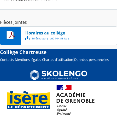
Pièces jointes
Horaires au collège
Télécharger
( .
pdf
,
104.58
ko
)
Collège Chartreuse
Contacts
Mentions légales
Chartes d'utilisation
Données personnelles