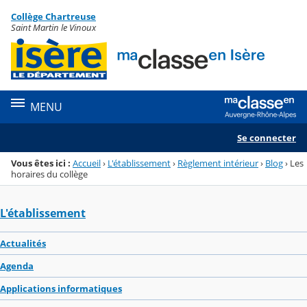
Panneau de gestion des cookies
Collège Chartreuse
Menu de la rubrique
Contenu
Saint Martin le Vinoux
MENU
Se connecter
Vous êtes ici :
Accueil
›
L'établissement
›
Règlement intérieur
›
Blog
›
Les
horaires du collège
L'établissement
Actualités
Agenda
Applications informatiques