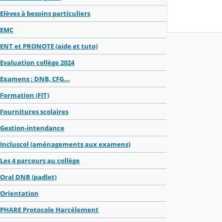
Elèves à besoins particuliers
EMC
ENT et PRONOTE (aide et tuto)
Evaluation collège 2024
Examens : DNB, CFG...
Formation (FIT)
Fournitures scolaires
Gestion-intendance
Incluscol (aménagements aux examens)
Les 4 parcours au collège
Oral DNB (padlet)
Orientation
PHARE Protocole Harcèlement