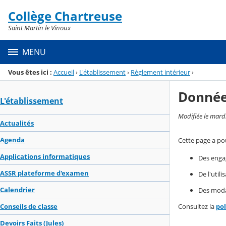
Panneau de gestion des cookies
Collège Chartreuse
Menu de la rubrique
Contenu
Saint Martin le Vinoux
MENU
Vous êtes ici :
Accueil
›
L'établissement
›
Règlement intérieur
›
Donnée
L'établissement
Modifiée le mard
Actualités
Agenda
Cette page a pou
Applications informatiques
Des enga
ASSR plateforme d'examen
De l'util
Calendrier
Des modal
Consultez la
po
Conseils de classe
Devoirs Faits (Jules)